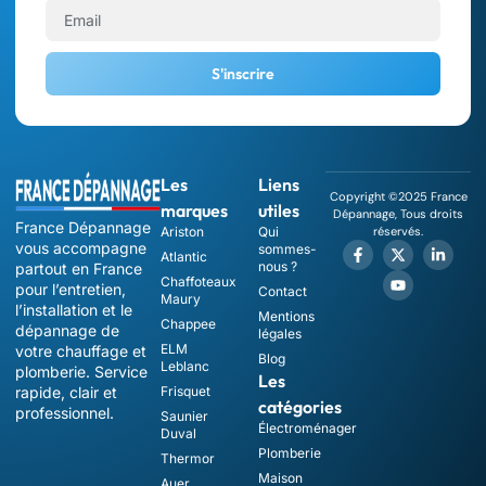
S'inscrire
Les
Liens
Copyright ©2025 France
marques
utiles
Dépannage, Tous droits
France Dépannage
Ariston
Qui
réservés.
vous accompagne
sommes-
Atlantic
nous ?
partout en France
Chaffoteaux
pour l’entretien,
Contact
Maury
l’installation et le
Mentions
Chappee
dépannage de
légales
ELM
votre chauffage et
Blog
Leblanc
plomberie. Service
Les
rapide, clair et
Frisquet
catégories
professionnel.
Saunier
Électroménager
Duval
Plomberie
Thermor
Maison
Auer