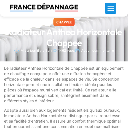
Chaffoteaux Maury
ELM Leblanc
Saunier Duval
CHAPPEE
Radiateur Anthea Horizontale
Chappee
Mis à jour il y a 1 an
1462 vues
Aucun commentaire
Le radiateur Anthea Horizontale de Chappée est un équipement
de chauffage conçu pour offrir une diffusion homogène et
efficace de la chaleur dans les espaces de vie. Sa conception
horizontale permet une installation flexible, idéale pour les
pièces où l’espace mural vertical est limité. Ce radiateur allie
performance et design sobre, s’intégrant aisément dans
différents styles d’intérieur.
Adapté aussi bien aux logements résidentiels qu’aux bureaux,
le radiateur Anthea Horizontale se distingue par sa robustesse
et sa facilité d’entretien. Il assure un confort thermique optimal
tout en garantissant une consommation énergétique maîtrisée,