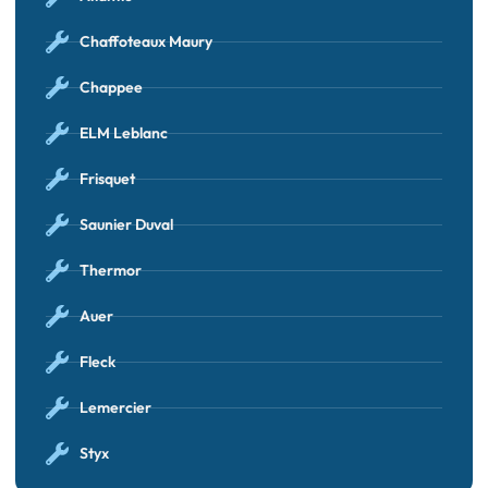
Chaffoteaux Maury
Chappee
ELM Leblanc
Frisquet
Saunier Duval
Thermor
Auer
Fleck
Lemercier
Styx