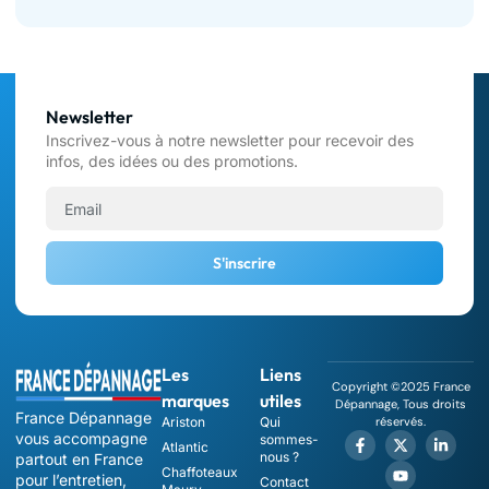
Newsletter
Inscrivez-vous à notre newsletter pour recevoir des
infos, des idées ou des promotions.
S'inscrire
Les
Liens
Copyright ©2025 France
marques
utiles
Dépannage, Tous droits
France Dépannage
Ariston
Qui
réservés.
vous accompagne
sommes-
Atlantic
nous ?
partout en France
Chaffoteaux
pour l’entretien,
Contact