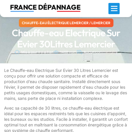
Chaffoteaux Maury
ELM Leblanc
Saunier Duval
CHAUFFE-EAU ÉLECTRIQUE LEMERCIER
/
LEMERCIER
Chauffe-eau Electrique Sur
Evier 30Litres Lemercier
Mis à jour il y a 1 an
1468 vues
Aucun commentaire
Le Chauffe-eau Electrique Sur Evier 30 Litres Lemercier est
conçu pour offrir une solution compacte et efficace de
production d’eau chaude sanitaire. Installé directement sous
l’évier, il permet de disposer rapidement d’eau chaude pour les
petits usages domestiques, comme la vaisselle ou le lavage des
mains, sans perte de place ni installation complexe.
Avec sa capacité de 30 litres, ce chauffe-eau électrique est
idéal pour les espaces restreints tels que les cuisines d’appoint,
les bureaux ou les studios. Facile à installer, il garantit un confort
optimal tout en maîtrisant la consommation énergétique grâce à
son système de chauffe performant.